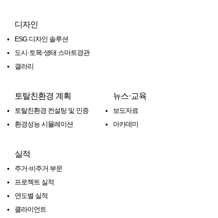
디자인
ESG 디자인 솔루션
도시·토목·생태 스마트경관
갤러리
토탈친환경 계획
뉴스·교육
토탈친환경 컨설팅 및 인증
보도자료
환경성능 시뮬레이션
아카데미
실적
주거·비주거 부문
프로젝트 실적
연도별 실적
클라이언트