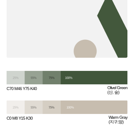
Olivel Green
C70 M46 Y75 K40
(산, 숲)
Warm Gray
C0 M8 Y15 K30
(지구,땅)