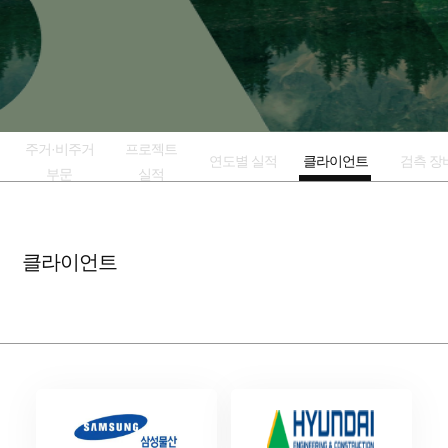
주거·비주거
프로젝트
연도별 실적
클라이언트
검측 장
부문
실적
클라이언트