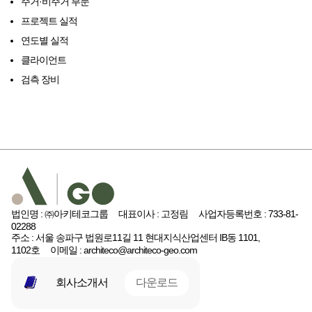
주거·비주거 부문
프로젝트 실적
연도별 실적
클라이언트
검측 장비
법인명 : ㈜아키테코그룹
대표이사 : 고정림
사업자등록번호 : 733-81-
02288
주소 : 서울 송파구 법원로11길 11 현대지식산업센터 IB동 1101,
1102호
이메일 : architeco@architeco-geo.com
회사소개서
다운로드